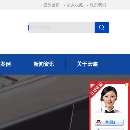
设为首页
加入收藏
联系我们
程案例
新闻资讯
关于宏鑫
程案例
新闻资讯
关于宏鑫
客服1