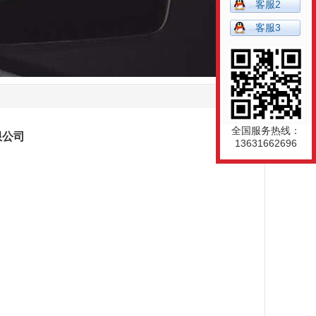
客服2
客服3
全国服务热线：
限公司
13631662696