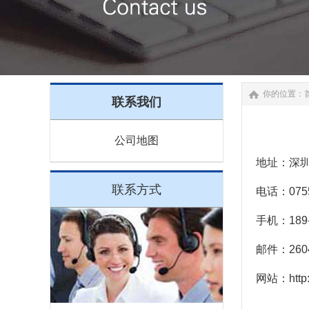
你的位置：
联系我们
公司地图
地址：深
联系方式
电话：0755
手机：189-
邮件：2604
网站：
htt