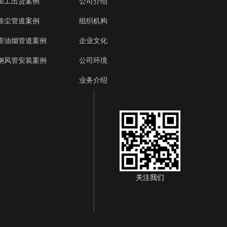
加工出货案例
公司介绍
除尘管道案例
组织机构
排油烟管道案例
企业文化
钢风管安装案例
公司环境
业务介绍
关注我们