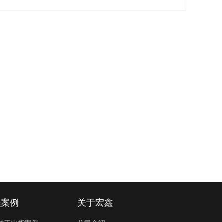
程案例
关于宏鑫