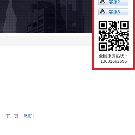
客服2
客服3
全国服务热线：
13631662696
下一页
尾页