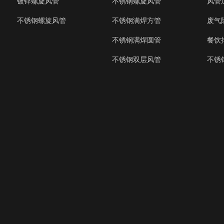
镀锌螺旋风管
不锈钢螺旋风管
风管
不锈钢螺旋风管
不锈钢满焊方管
废气
不锈钢满焊圆管
餐饮
不锈钢双层风管
不锈