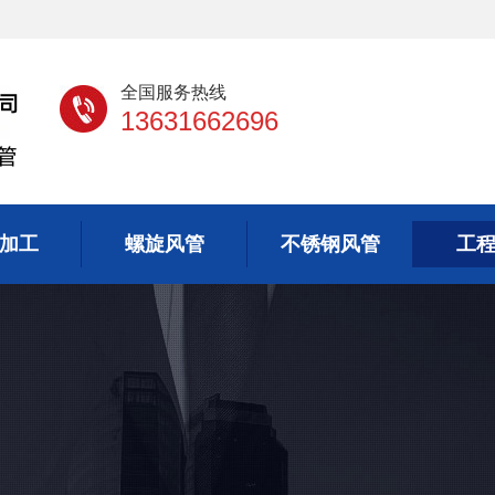
全国服务热线
13631662696
加工
螺旋风管
不锈钢风管
工
加工
螺旋风管
不锈钢风管
工